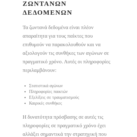
ΖΩΝΤΑΝΏΝ
ΔΕΔΟΜΈΝΩΝ
Τα ζωντανά δεδομένα είναι πλέον
απαραίτητα για τους παίκτες που
επιθυμούν να παρακολουθούν και να
αξιολογούν τις συνθήκες των αγώνων σε
πραγματικό χρόνο. Αυτές οι πληροφορίες
περιλαμβάνουν:
Στατιστικά αγώνων
Πληροφορίες παικτών
Εξελίξεις σε τραυματισμούς
Καιρικές συνθήκες
Η δυνατότητα πρόσβασης σε αυτές τις
πληροφορίες σε πραγματικό χρόνο έχει
αλλάξει σημαντικά την στρατηγική που