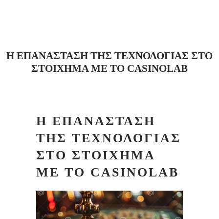
Η ΕΠΑΝΆΣΤΑΣΗ ΤΗΣ ΤΕΧΝΟΛΟΓΊΑΣ ΣΤΟ
ΣΤΟΊΧΗΜΑ ΜΕ ΤΟ CASINOLAB
Η ΕΠΑΝΆΣΤΑΣΗ
ΤΗΣ ΤΕΧΝΟΛΟΓΊΑΣ
ΣΤΟ ΣΤΟΊΧΗΜΑ
ΜΕ ΤΟ CASINOLAB