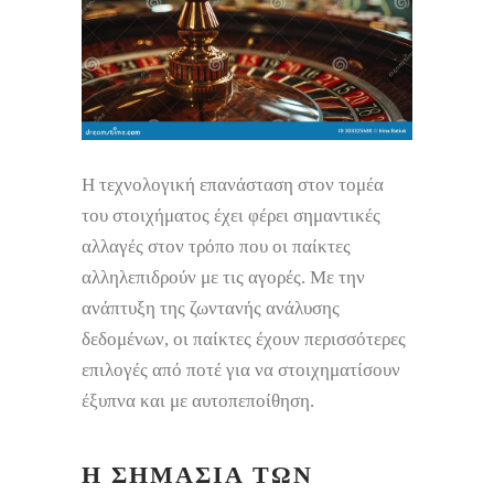
Η τεχνολογική επανάσταση στον τομέα
του στοιχήματος έχει φέρει σημαντικές
αλλαγές στον τρόπο που οι παίκτες
αλληλεπιδρούν με τις αγορές. Με την
ανάπτυξη της ζωντανής ανάλυσης
δεδομένων, οι παίκτες έχουν περισσότερες
επιλογές από ποτέ για να στοιχηματίσουν
έξυπνα και με αυτοπεποίθηση.
Η ΣΗΜΑΣΊΑ ΤΩΝ