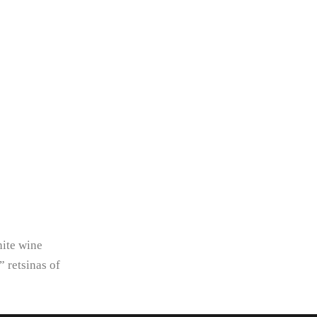
hite wine
” retsinas of