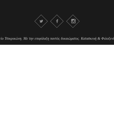
είο Τσικρικώνη. Με την επιφύλαξη παντός δικαιώματος. Κατασκευή & Φιλοξενί