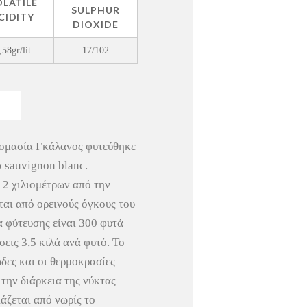
LATILE
SULPHUR
CIDITY
DIOXIDE
,58gr/lit
17/102
νομασία Γκάλανος φυτεύθηκε
α sauvignon blanc.
 2 χιλιομέτρων από την
ται από ορεινούς όγκους του
 φύτευσης είναι 300 φυτά
εις 3,5 κιλά ανά φυτό. Το
δες και οι θερμοκρασίες
 την διάρκεια της νύκτας
άζεται από νωρίς το