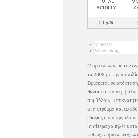
TOTAL
VO
ACIDITY
A
5,1gr/lit
0
Vineyard
Winemaking
Ο αμπελώνας με την ο
το 2008 με την ποικιλί
Βρίσκεται σε απόσταση
θάλασσα και περιβάλλε
συμβόλου. Η πυκνότητα
ανά στρέμμα και αποδόσ
έδαφος είναι
αργυλοιλω
ιδιαίτερα χαμηλές κατά
καθώς ο αμπελώνας σκι