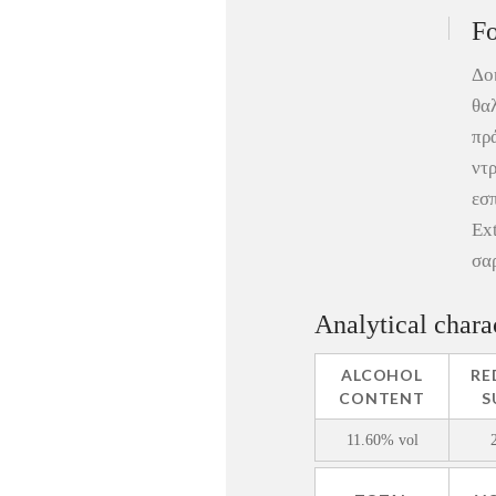
Fo
Δο
θα
πρ
ντ
εσπ
Ext
σα
Analytical charac
ALCOHOL
RE
CONTENT
S
11.60% vol