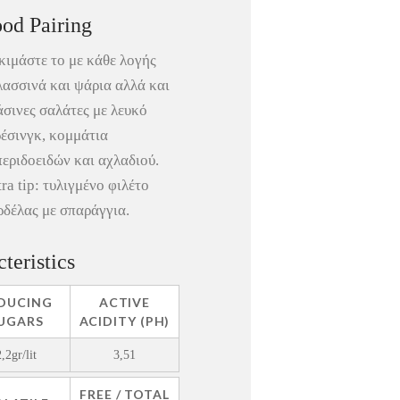
od Pairing
κιμάστε το με κάθε λογής
λασσινά και ψάρια αλλά και
άσινες σαλάτες με λευκό
ρέσινγκ, κομμάτια
εριδοειδών και αχλαδιού.
ra tip: τυλιγμένο φιλέτο
ρδέλας με σπαράγγια.
teristics
DUCING
ACTIVE
UGARS
ACIDITY (PH)
2,2gr/lit
3,51
FREE / TOTAL