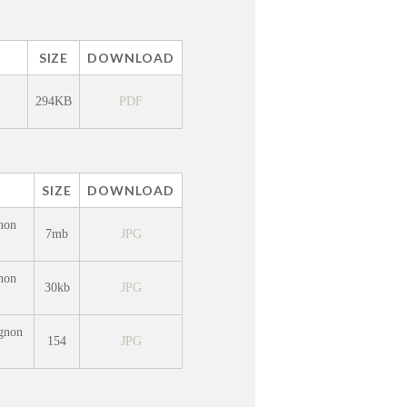
SIZE
DOWNLOAD
294KB
PDF
SIZE
DOWNLOAD
non
7mb
JPG
non
30kb
JPG
gnon
154
JPG