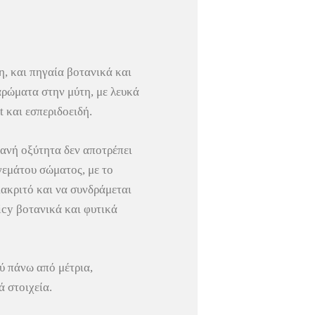
η, και πηγαία βοτανικά και
αρώματα στην μύτη, με λευκά
t και εσπεριδοειδή.
γανή οξύτητα δεν αποτρέπει
γεμάτου σώματος, με το
διακριτό και να συνδράμεται
icy βοτανικά και φυτικά
ύ πάνω από μέτρια,
ά στοιχεία.