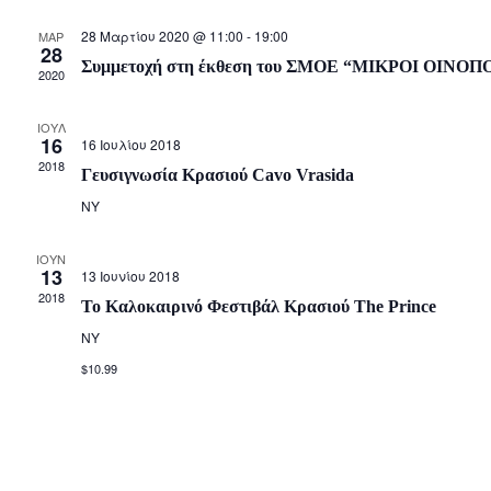
l
28 Μαρτίου 2020 @ 11:00
-
19:00
ΜΑΡ
e
28
c
Συμμετοχή στη έκθεση του ΣΜΟΕ “ΜΙΚΡΟΙ ΟΙΝΟΠΟ
2020
t
d
ΙΟΎΛ
16
16 Ιουλίου 2018
a
2018
t
Γευσιγνωσία Κρασιού Cavo Vrasida
e
NY
.
ΙΟΎΝ
13
13 Ιουνίου 2018
2018
Το Καλοκαιρινό Φεστιβάλ Κρασιού The Prince
NY
$10.99