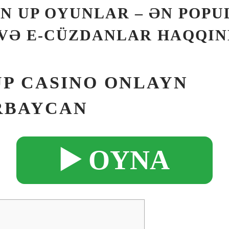
IN UP OYUNLAR – ƏN POP
 VƏ E-CÜZDANLAR HAQQIN
UP CASINO ONLAYN
RBAYCAN
▶️ OYNA