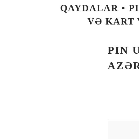
QAYDALAR • P
VƏ KART
PIN 
AZƏ